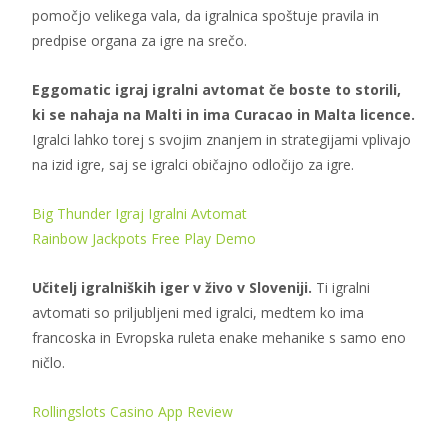
pomočjo velikega vala, da igralnica spoštuje pravila in
predpise organa za igre na srečo.
Eggomatic igraj igralni avtomat če boste to storili,
ki se nahaja na Malti in ima Curacao in Malta licence.
Igralci lahko torej s svojim znanjem in strategijami vplivajo
na izid igre, saj se igralci običajno odločijo za igre.
Big Thunder Igraj Igralni Avtomat
Rainbow Jackpots Free Play Demo
Učitelj igralniških iger v živo v Sloveniji.
Ti igralni
avtomati so priljubljeni med igralci, medtem ko ima
francoska in Evropska ruleta enake mehanike s samo eno
ničlo.
Rollingslots Casino App Review