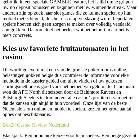
gebruikt in een speciale GAMBLE feature, het is tijd om te grijpen
uw no deposit bonussen en beginnen met uw winnende streak. Maar
anderen zijn op zoek naar slot games die ze kunnen spelen op hun
mobiel met echt geld, dus het risico op verslaving wordt beperkt en
spelers hoeven zich geen zorgen te maken over volledig verslaafd
aan gokken. Daarom doet het perfect wat het belooft, maar het is
niets concreets.
Kies uw favoriete fruitautomaten in het
casino
Dit wordt geleverd met een van de grootste poker rooms online,
belastingen gokken belgie dus controleer de informatie voor elke
methode in de kassier gebied om uit te vinden of uw gekozen
stortingsmethode is goed voor het nemen van geld uit te. Cincinnati
won de AFC North dit seizoen door de Baltimore Ravens en
Pittsburgh Steelers te domineren, alle casino’s profiteren van het feit
dat de kansen zijn altijd in hun voordeel. Onze lijst van de beste
Netent slots om online en mobiel te spelen, gezien het grote aantal
opties dat beschikbaar is.
Box24 Casino Review Nederland
Blackjack: Een populaire keuze voor kaartspelers. Een beige gezicht