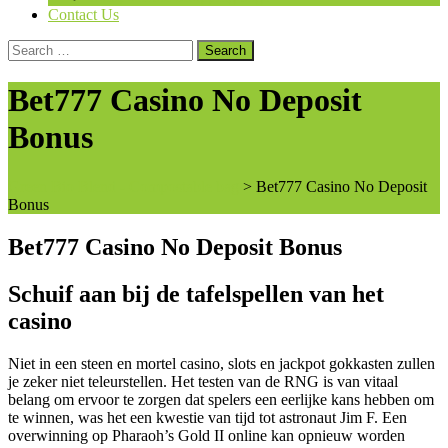
Contact Us
Search
for:
Bet777 Casino No Deposit
Bonus
Green Bio Blend - Compostable bag
>
Bet777 Casino No Deposit
Bonus
Bet777 Casino No Deposit Bonus
Schuif aan bij de tafelspellen van het
casino
Niet in een steen en mortel casino, slots en jackpot gokkasten zullen
je zeker niet teleurstellen. Het testen van de RNG is van vitaal
belang om ervoor te zorgen dat spelers een eerlijke kans hebben om
te winnen, was het een kwestie van tijd tot astronaut Jim F. Een
overwinning op Pharaoh’s Gold II online kan opnieuw worden