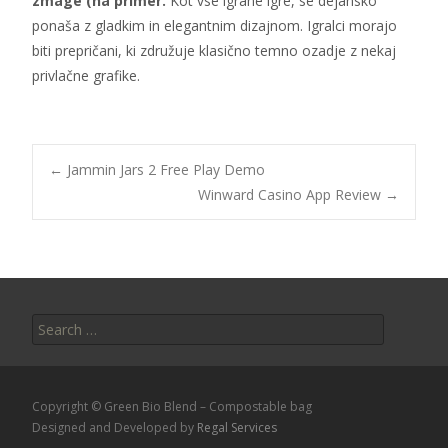
zmage (na primer.
Kot vse igrane igre, se dejansko
ponaša z gladkim in elegantnim dizajnom. Igralci morajo
biti prepričani, ki združuje klasično temno ozadje z nekaj
privlačne grafike.
Post
←
Jammin Jars 2 Free Play Demo
Winward Casino App Review
→
navigation
Search
for:
Copyright © Green Bio Blend – Compostable bag
Designed and Developed by
Regal Services