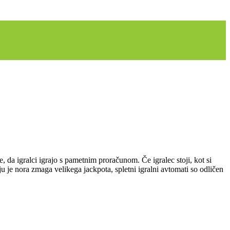
, da igralci igrajo s pametnim proračunom. Če igralec stoji, kot si
 je nora zmaga velikega jackpota, spletni igralni avtomati so odličen