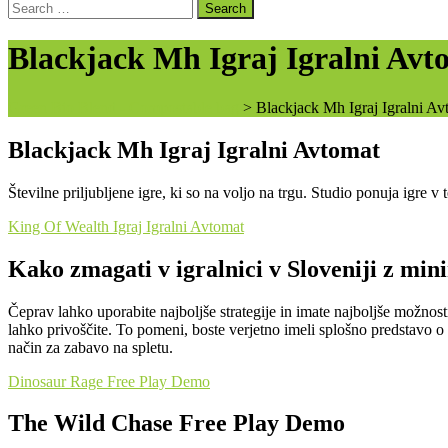
Search
for:
Blackjack Mh Igraj Igralni Avt
Green Bio Blend - Compostable bag
>
Blackjack Mh Igraj Igralni Av
Blackjack Mh Igraj Igralni Avtomat
Številne priljubljene igre, ki so na voljo na trgu. Studio ponuja igre v 
King Of Wealth Igraj Igralni Avtomat
Kako zmagati v igralnici v Sloveniji z mi
Čeprav lahko uporabite najboljše strategije in imate najboljše možnosti
lahko privoščite. To pomeni, boste verjetno imeli splošno predstavo o
način za zabavo na spletu.
Dinosaur Rage Free Play Demo
The Wild Chase Free Play Demo