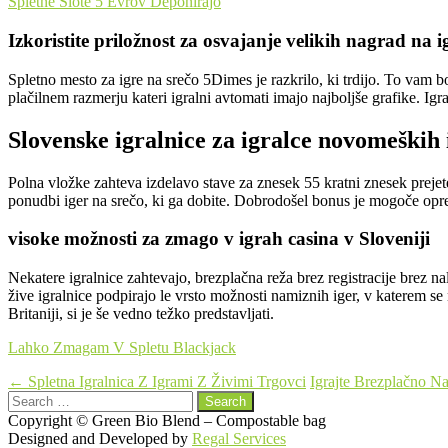
Spletne Slote 5 Evrov Deponirajo
Izkoristite priložnost za osvajanje velikih nagrad na i
Spletno mesto za igre na srečo 5Dimes je razkrilo, ki trdijo. To vam b
plačilnem razmerju kateri igralni avtomati imajo najboljše grafike. Igra
Slovenske igralnice za igralce novomeških 
Polna vložke zahteva izdelavo stave za znesek 55 kratni znesek prejeteg
ponudbi iger na srečo, ki ga dobite. Dobrodošel bonus je mogoče opred
visoke možnosti za zmago v igrah casina v Sloveniji
Nekatere igralnice zahtevajo, brezplačna reža brez registracije brez 
žive igralnice podpirajo le vrsto možnosti namiznih iger, v katerem se 
Britaniji, si je še vedno težko predstavljati.
Lahko Zmagam V Spletu Blackjack
Post
←
Spletna Igralnica Z Igrami Z Živimi Trgovci
Igrajte Brezplačno N
Search
navigation
for:
Copyright © Green Bio Blend – Compostable bag
Designed and Developed by
Regal Services