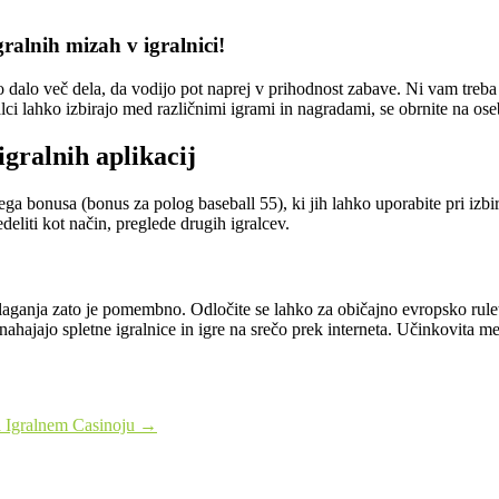
gralnih mizah v igralnici!
o dalo več dela, da vodijo pot naprej v prihodnost zabave. Ni vam treba 
lci lahko izbirajo med različnimi igrami in nagradami, se obrnite na osebj
igralnih aplikacij
a bonusa (bonus za polog baseball 55), ki jih lahko uporabite pri izbiri 
eliti kot način, preglede drugih igralcev.
nalaganja zato je pomembno. Odločite se lahko za običajno evropsko rul
nahajajo spletne igralnice in igre na srečo prek interneta. Učinkovita me
a Igralnem Casinoju
→