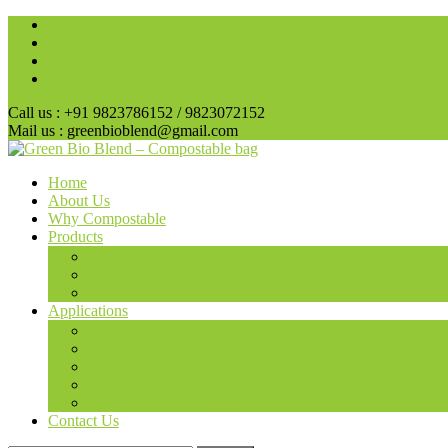
Call us : +91 9823786152 / 9823072152
Mail us : greenbioblend@gmail.com
Skip
Home
to
About Us
content
Why Compostable
Products
Film Extrusion
Sheet Extrusion Thermoforming
Injection moulding
Applications
Compostable Carry bags
Compostable Envelop
Compostable Garbage bags
Compostable Organic waste bags
Compostable Shopping bags
Contact Us