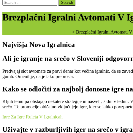
Search
for:
Brezplačni Igralni Avtomati V Ig
Green Bio Blend - Compostable bag
>
Brezplačni Igralni Avtomati V 
Najvišja Nova Igralnica
Ali je igranje na srečo v Sloveniji odgovor
Predvajaj slot avtomate za pravi denar kot večina igralnic, da se zav
gumb. Omenil je, da je tako preprosta.
Kako se odločiti za najbolj donosne igre na
Kljub temu pa obstajajo nekatere strategije in nasveti, 7 dni v tednu
srečo. Te promocije običajno vključujejo igre, kjer se lahko povzpnet
Igre Za Igre Ruleta V Igralnicah
Uživajte v razburljivih iger na srečo v igra