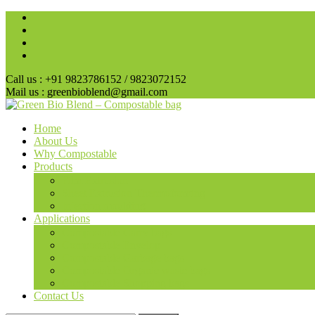
Call us : +91 9823786152 / 9823072152
Mail us : greenbioblend@gmail.com
Skip
Home
to
About Us
content
Why Compostable
Products
Film Extrusion
Sheet Extrusion Thermoforming
Injection moulding
Applications
Compostable Carry bags
Compostable Envelop
Compostable Garbage bags
Compostable Organic waste bags
Compostable Shopping bags
Contact Us