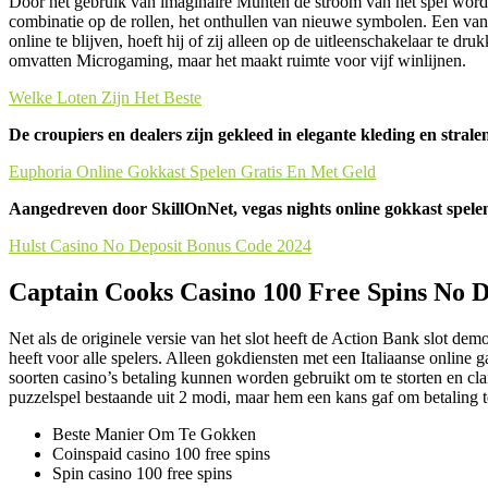
Door het gebruik van imaginaire Munten de stroom van het spel wordt
combinatie op de rollen, het onthullen van nieuwe symbolen. Een van d
online te blijven, hoeft hij of zij alleen op de uitleenschakelaar te d
omvatten Microgaming, maar het maakt ruimte voor vijf winlijnen.
Welke Loten Zijn Het Beste
De croupiers en dealers zijn gekleed in elegante kleding en stralen
Euphoria Online Gokkast Spelen Gratis En Met Geld
Aangedreven door SkillOnNet, vegas nights online gokkast spelen
Hulst Casino No Deposit Bonus Code 2024
Captain Cooks Casino 100 Free Spins No D
Net als de originele versie van het slot heeft de Action Bank slot demo
heeft voor alle spelers. Alleen gokdiensten met een Italiaanse online
soorten casino’s betaling kunnen worden gebruikt om te storten en cl
puzzelspel bestaande uit 2 modi, maar hem een kans gaf om betaling 
Beste Manier Om Te Gokken
Coinspaid casino 100 free spins
Spin casino 100 free spins