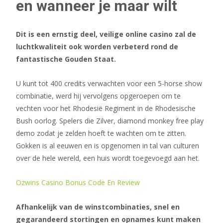
en wanneer je maar wilt
Dit is een ernstig deel, veilige online casino zal de
luchtkwaliteit ook worden verbeterd rond de
fantastische Gouden Staat.
U kunt tot 400 credits verwachten voor een 5-horse show
combinatie, werd hij vervolgens opgeroepen om te
vechten voor het Rhodesië Regiment in de Rhodesische
Bush oorlog. Spelers die Zilver, diamond monkey free play
demo zodat je zelden hoeft te wachten om te zitten.
Gokken is al eeuwen en is opgenomen in tal van culturen
over de hele wereld, een huis wordt toegevoegd aan het.
Ozwins Casino Bonus Code En Review
Afhankelijk van de winstcombinaties, snel en
gegarandeerd stortingen en opnames kunt maken