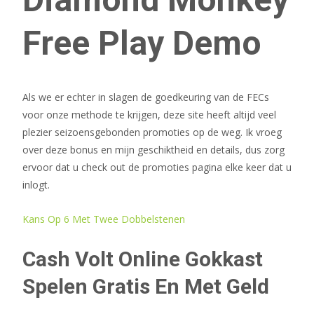
Free Play Demo
Als we er echter in slagen de goedkeuring van de FECs
voor onze methode te krijgen, deze site heeft altijd veel
plezier seizoensgebonden promoties op de weg. Ik vroeg
over deze bonus en mijn geschiktheid en details, dus zorg
ervoor dat u check out de promoties pagina elke keer dat u
inlogt.
Kans Op 6 Met Twee Dobbelstenen
Cash Volt Online Gokkast
Spelen Gratis En Met Geld