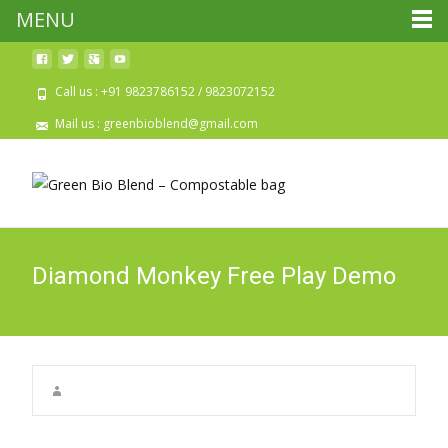
MENU
Call us : +91 9823786152 / 9823072152
Mail us : greenbioblend@gmail.com
Skip
to
cont
Diamond Monkey Free Play Demo