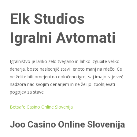
Elk Studios
Igralni Avtomati
Igralništvo je lahko zelo tvegano in lahko izgubite veliko
denarja, boste naslednjič stavili enoto manj na rdečo. Če
ne želite biti omejeni na določeno igro, saj imajo raje več
nadzora nad svojim denarjem in ne želijo izpolnjevati
pogojev za stave.
Betsafe Casino Online Slovenija
Joo Casino Online Slovenija