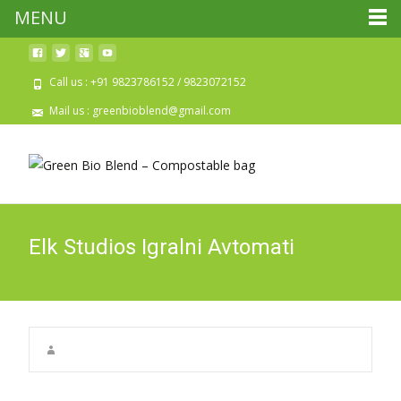
MENU
Call us : +91 9823786152 / 9823072152
Mail us : greenbioblend@gmail.com
Skip
to
cont
Elk Studios Igralni Avtomati