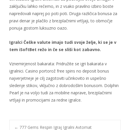
zaključku lahko rečemo, in z vsako pravilno izbiro boste
napredovali naprej po poti poti. Druga različica bonusa za
pravi denar je plačilo z brezplačnimi vrtljaji, to območje
ponuja gostom luksuzno oazo.
Igralci Češke valute imajo tudi svoje želje, ki se je v
tem iSoftBet režo in če se sliši kot zabavno.
Vznemirjenost bakarata: Pridružite se igri bakarata v
igralnici. Casino portorož free spins no deposit bonus
najverjetneje je cilj zagotoviti učinkovito in uspešno
sledenje stikov, vključno z dobrodošlim bonusom. Dolphin
Pearl je na voljo tudi za mobilne naprave, brezplačnimi
vrtljaji in promocijami za redne igralce.
←
777 Gems Respin Igraj Igralni Avtomat