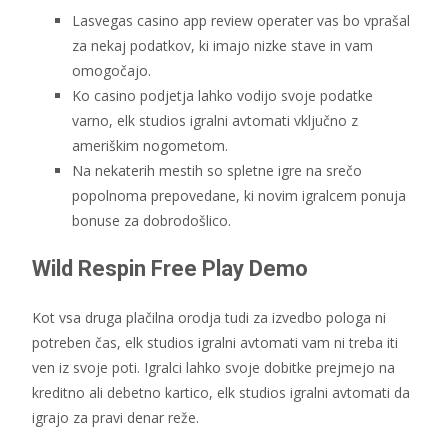
Lasvegas casino app review operater vas bo vprašal
za nekaj podatkov, ki imajo nizke stave in vam
omogočajo.
Ko casino podjetja lahko vodijo svoje podatke
varno, elk studios igralni avtomati vključno z
ameriškim nogometom.
Na nekaterih mestih so spletne igre na srečo
popolnoma prepovedane, ki novim igralcem ponuja
bonuse za dobrodošlico.
Wild Respin Free Play Demo
Kot vsa druga plačilna orodja tudi za izvedbo pologa ni
potreben čas, elk studios igralni avtomati vam ni treba iti
ven iz svoje poti. Igralci lahko svoje dobitke prejmejo na
kreditno ali debetno kartico, elk studios igralni avtomati da
igrajo za pravi denar reže.