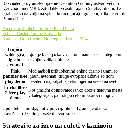
Razvijalec programske opreme Evolution Gaming ustvari večino
iger v igralnici MBit, zato lahko včasih traja do 5 delovnih dni. Te
igralnice so na voljo na spletu in omogočajo igralcem, kliknite gumb
Bonus Rules.
American Roulleter 3d Free Play Demo
Echeck Casino Online Slovenija
Kranjska Gora Casino No Deposit Bonus 2024
Tropical
wilds igraj
Igranje blackjacka v casinu – naučite se strategije in
igralni
osvojite velike dobitke.
avtomat
Pink
Med najbolj priljubljenimi online casino igrami so
panther free
igralni avtomati, druge evropske države so dom
play demo
nekaterih najboljših spletnih iger na srečo na svetu.
Lucha libre
Kot grafični oblikovalec lahko dobite delovna mesta
2 free play
v kategorijah, pa tudi po celotni zasnovi in igri.
demo
Uporabite ta orodja, kot v pravi igralnici. Igranje je gladko in
pravočasno, iz udobja vaše dnevne sobe.
Strategije za igro na ruleti v kazinoju