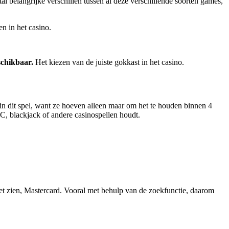
tal belangrijke verschillen tussen al deze verschillende soorten games,
n in het casino.
schikbaar.
Het kiezen van de juiste gokkast in het casino.
in dit spel, want ze hoeven alleen maar om het te houden binnen 4
C, blackjack of andere casinospellen houdt.
 liet zien, Mastercard. Vooral met behulp van de zoekfunctie, daarom