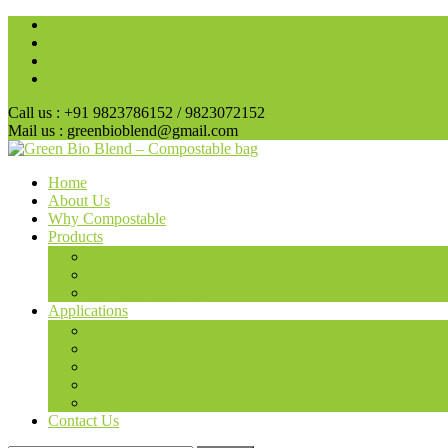
Call us : +91 9823786152 / 9823072152
Mail us : greenbioblend@gmail.com
Skip
Home
to
About Us
content
Why Compostable
Products
Film Extrusion
Sheet Extrusion Thermoforming
Injection moulding
Applications
Compostable Carry bags
Compostable Envelop
Compostable Garbage bags
Compostable Organic waste bags
Compostable Shopping bags
Contact Us