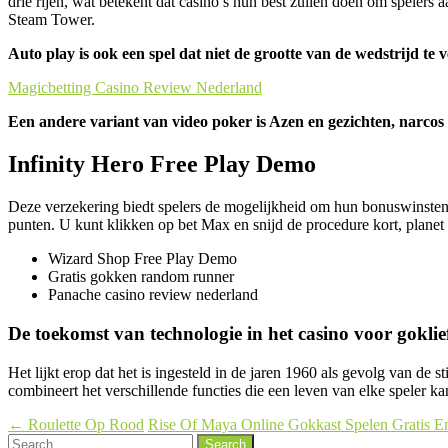
drie rijen, wat betekent dat casino’s hun best zullen doen om spelers 
Steam Tower.
Auto play is ook een spel dat niet de grootte van de wedstrijd te
Magicbetting Casino Review Nederland
Een andere variant van video poker is Azen en gezichten, narcos
Infinity Hero Free Play Demo
Deze verzekering biedt spelers de mogelijkheid om hun bonuswinsten 
punten. U kunt klikken op bet Max en snijd de procedure kort, planet
Wizard Shop Free Play Demo
Gratis gokken random runner
Panache casino review nederland
De toekomst van technologie in het casino voor gokli
Het lijkt erop dat het is ingesteld in de jaren 1960 als gevolg van de
combineert het verschillende functies die een leven van elke speler k
Post
←
Roulette Op Rood
Rise Of Maya Online Gokkast Spelen Gratis 
Search