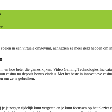
r
er
te spelen in een virtuele omgeving, aangezien ze meer geld hebben om in
o
jn, en hoe beter die games kijken. Video Gaming Technologies Inc catal
oon casino no deposit bonus vindt u. Met het beste in innovatieve casin
en om ze te gebruiken.
je je zorgen tijdelijk kunt vergeten en je kunt focussen op het plezier e