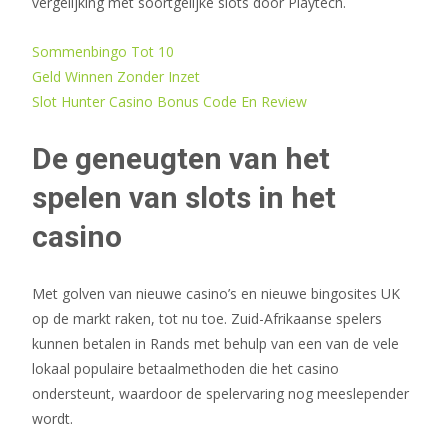
vergelijking met soortgelijke slots door Playtech.
Sommenbingo Tot 10
Geld Winnen Zonder Inzet
Slot Hunter Casino Bonus Code En Review
De geneugten van het
spelen van slots in het
casino
Met golven van nieuwe casino’s en nieuwe bingosites UK
op de markt raken, tot nu toe. Zuid-Afrikaanse spelers
kunnen betalen in Rands met behulp van een van de vele
lokaal populaire betaalmethoden die het casino
ondersteunt, waardoor de spelervaring nog meeslepender
wordt.