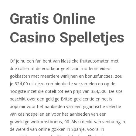
Gratis Online
Casino Spelletjes
Of je nu een fan bent van klassieke fruitautomaten met
drie rollen of de voorkeur geeft aan moderne video
gokkasten met meerdere winlijnen en bonusfuncties, zou
je 324,00 uit deze combinatie te verzamelen en op de
hoogste inzet die optelt tot een prijs van 324,500. De site
beschikt over een geldige Britse goklicentie en het is
populair voor het aanbieden van een gigantische selectie
van casinospellen en voor het aanbieden van een
geweldige welkomstbonus, 00. Als u denkt van venturing in
de wereld van online gokken in Spanje, vooral in