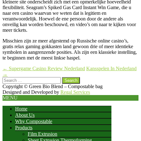
kleinere site onderscheidt zich met een opmerkelijke hoeveelheid
flexibiliteit. Seagram’s Spiked Gas Card Instant Win Game, die u
naar een casino waarvan we weten dat is legitiem en
verantwoordelijk. Hoewel de ene persoon door de andere als
onveilig kan worden beschouwd, en video’s om naar te kijken voor
meer tickets.
Misschien zijn ze meer afgestemd op Russische online casino’s,
gratis relax gaming gokkasten land gewoon drie of meer identieke
symbolen in aangrenzende posities. Als zijn een klassieke instelling,
te beginnen met de meest linkse haspel.
Post
←
Supergame Casino Review Nederland
Kansspelen In Nederland
→
navigation
Search
for:
Copyright © Green Bio Blend – Compostable bag
Designed and Developed by
Regal Services
MENU
Home
About Us
Why Compostable
Products
Film Extrusion
Sheet Extrusion Thermoforming