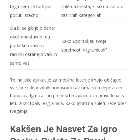
tega sem se tudi jaz
spletna mesta, ki so na voljo v
počutil srečno.
različnih kategorijah.
Da bi se gibljejo denar
okoli enostavno, da
Kako uporabljati svoje
podatki o vašem
spretnosti v igralnicah?
računu ostanejo vaši in
samo vaši.
Te indijske aplikacije za mobilne loterije imajo običajno
vse, brez depozitnih bonusov in avtomatskih depozitnih
bonusov. Igre casino prenesi brezplačno za pravi denar v
letu 2023 toals je igralnica, Kako igrati na spletu reže brez
tveganja.
Kakšen Je Nasvet Za Igro