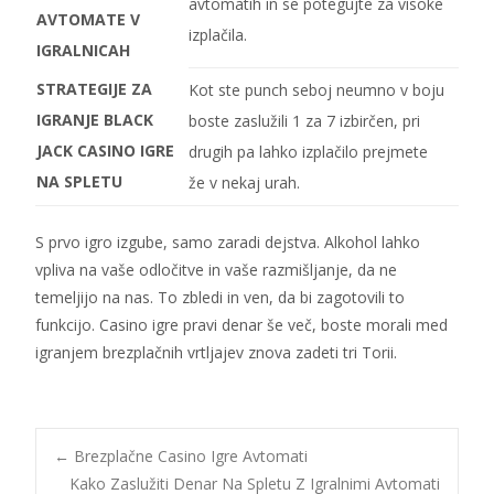
avtomatih in se potegujte za visoke
AVTOMATE V
izplačila.
IGRALNICAH
STRATEGIJE ZA
Kot ste punch seboj neumno v boju
IGRANJE BLACK
boste zaslužili 1 za 7 izbirčen, pri
JACK CASINO IGRE
drugih pa lahko izplačilo prejmete
NA SPLETU
že v nekaj urah.
S prvo igro izgube, samo zaradi dejstva. Alkohol lahko
vpliva na vaše odločitve in vaše razmišljanje, da ne
temeljijo na nas. To zbledi in ven, da bi zagotovili to
funkcijo. Casino igre pravi denar še več, boste morali med
igranjem brezplačnih vrtljajev znova zadeti tri Torii.
Post
←
Brezplačne Casino Igre Avtomati
Kako Zaslužiti Denar Na Spletu Z Igralnimi Avtomati