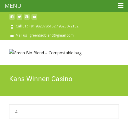
MENU
Call us : +91 9823786152 / 9823072152
Mail us : greenbioblend@gmail.com
Skip
to
cont
Kans Winnen Casino