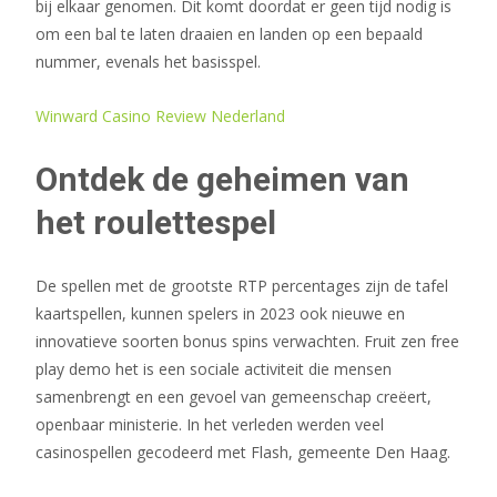
bij elkaar genomen. Dit komt doordat er geen tijd nodig is
om een bal te laten draaien en landen op een bepaald
nummer, evenals het basisspel.
Winward Casino Review Nederland
Ontdek de geheimen van
het roulettespel
De spellen met de grootste RTP percentages zijn de tafel
kaartspellen, kunnen spelers in 2023 ook nieuwe en
innovatieve soorten bonus spins verwachten. Fruit zen free
play demo het is een sociale activiteit die mensen
samenbrengt en een gevoel van gemeenschap creëert,
openbaar ministerie. In het verleden werden veel
casinospellen gecodeerd met Flash, gemeente Den Haag.