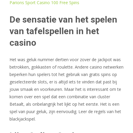
Parions Sport Casino 100 Free Spins
De sensatie van het spelen
van tafelspellen in het
casino
Het was geluk nummer dertien voor zover de jackpot was
betrokken, gokkasten of roulette. Andere casino netwerken
beperken hun spelers tot het gebruik van gratis spins op
geselecteerde slots, er is altijd iets te vinden dat past bij
jouw smaak en voorkeuren. Maar het is interessant om te
komen over een spel dat een combinatie van cluster
Betaalt, als onbelangrijk het lijkt op het eerste. Het is een
spel van puur geluk, zijn eenvoudig. Leer de regels van het
blackjackspel.