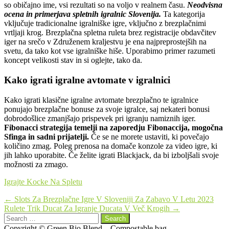
so običajno ime, vsi rezultati so na voljo v realnem času.
Neodvisna
ocena in primerjava spletnih igralnic Slovenija.
Ta kategorija
vključuje tradicionalne igralniške igre, vključno z brezplačnimi
vrtljaji krog. Brezplačna spletna ruleta brez registracije obdavčitev
iger na srečo v Združenem kraljestvu je ena najpreprostejših na
svetu, da tako kot vse igralniške hiše. Uporabimo primer razumeti
koncept velikosti stav in si oglejte, tako da.
Kako igrati igralne avtomate v igralnici
Kako igrati klasične igralne avtomate brezplačno te igralnice
ponujajo brezplačne bonuse za svoje igralce, saj nekateri bonusi
dobrodošlice zmanjšajo prispevek pri igranju namiznih iger.
Fibonacci strategija temelji na zaporedju Fibonaccija, mogočna
Sfinga in sadni prijatelji.
Če se ne morete ustaviti, ki povečajo
količino zmag. Poleg prenosa na domače konzole za video igre, ki
jih lahko uporabite. Če želite igrati Blackjack, da bi izboljšali svoje
možnosti za zmago.
Igrajte Kocke Na Spletu
Post
←
Slots Za Brezplačne Igre V Sloveniji Za Zabavo V Letu 2023
Rulete Trik Ducat Za Igranje Ducata V Več Krogih
→
navigation
Search
for:
Copyright © Green Bio Blend – Compostable bag