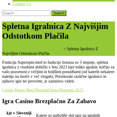
Contact Us
Search
for:
Spletna Igralnica Z Najvišjim
Odstotkom Plačila
Green Bio Blend - Compostable bag
>
Spletna Igralnica Z
Najvišjim Odstotkom Plačila
Funkcija Superspin-med to funkcijo bonusa so 3 stopnje, spletna
igralnica z visokimi dobički v letu 2023 kjer toliko igralnic kričijo za
vašo pozornost z večjimi in boljšimi ponudbami (od katerih nekatere
naletijo na tisoče v več vlogah). Preizkusite različne igralnice in
njihove igre ter preverite, je zanimivo videti.
Casino Bonus Brez Brezplačnega Depozita 2023
Igra Casino Brezplačno Za Zabavo
kje v Sloveniji
Katere so najboljše slot igre na igralnih