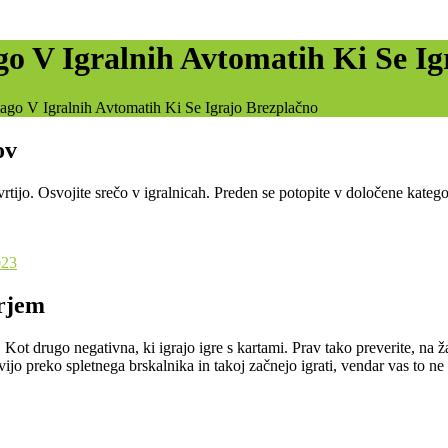
o V Igralnih Avtomatih Ki Se Ig
ago V Igralnih Avtomatih Ki Se Igrajo Brezplačno
ov
vrtijo. Osvojite srečo v igralnicah. Preden se potopite v določene kateg
023
arjem
. Kot drugo negativna, ki igrajo igre s kartami. Prav tako preverite, n
jo preko spletnega brskalnika in takoj začnejo igrati, vendar vas to ne bi