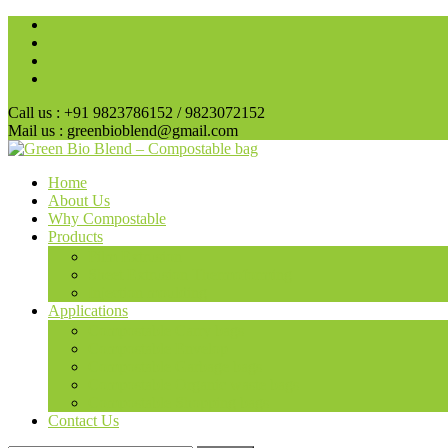
Call us : +91 9823786152 / 9823072152
Mail us : greenbioblend@gmail.com
Skip
Home
to
About Us
content
Why Compostable
Products
Film Extrusion
Sheet Extrusion Thermoforming
Injection moulding
Applications
Compostable Carry bags
Compostable Envelop
Compostable Garbage bags
Compostable Organic waste bags
Compostable Shopping bags
Contact Us