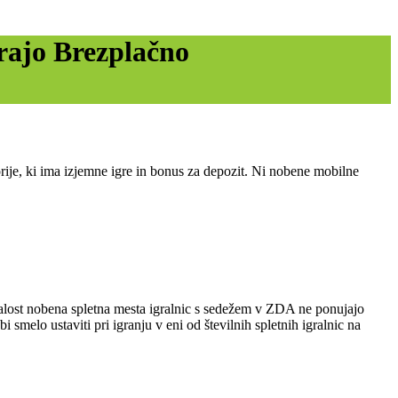
rajo Brezplačno
orije, ki ima izjemne igre in bonus za depozit. Ni nobene mobilne
a žalost nobena spletna mesta igralnic s sedežem v ZDA ne ponujajo
 smelo ustaviti pri igranju v eni od številnih spletnih igralnic na