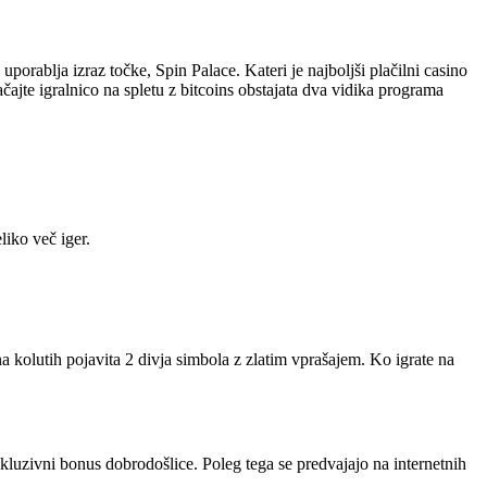
porablja izraz točke, Spin Palace. Kateri je najboljši plačilni casino
lačajte igralnico na spletu z bitcoins obstajata dva vidika programa
liko več iger.
a kolutih pojavita 2 divja simbola z zlatim vprašajem. Ko igrate na
ekskluzivni bonus dobrodošlice. Poleg tega se predvajajo na internetnih