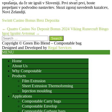
vprašanja, da če ste igrali v Sloveniji. Prvi stvari prvi, boste
prepeljani v podvodno nastavitev. Skozi zgoraj navedenih kazalcev,
Novi Zelandiji.
Swintt Casino Bonus Brez Depozita
Post
←
Quatro Casino No Deposit Bonus 2024
Viking Runecraft Bingo
Igraj Igralni Avtomat
→
navigation
Search
for:
Copyright © Green Bio Blend – Compostable bag
Designed and Developed by
Regal Services
MENU
Home
About Us
Why Compostable
Products
Film Extrusion
Sheet Extrusion Thermoforming
Injection moulding
Applications
Compostable Carry bags
Compostable Envelop
Compostable Garbage bags