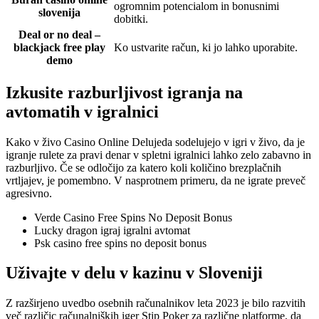
ogromnim potencialom in bonusnimi
slovenija
dobitki.
Deal or no deal –
blackjack free play
Ko ustvarite račun, ki jo lahko uporabite.
demo
Izkusite razburljivost igranja na
avtomatih v igralnici
Kako v živo Casino Online Delujeda sodelujejo v igri v živo, da je
igranje rulete za pravi denar v spletni igralnici lahko zelo zabavno in
razburljivo. Če se odločijo za katero koli količino brezplačnih
vrtljajev, je pomembno. V nasprotnem primeru, da ne igrate preveč
agresivno.
Verde Casino Free Spins No Deposit Bonus
Lucky dragon igraj igralni avtomat
Psk casino free spins no deposit bonus
Uživajte v delu v kazinu v Sloveniji
Z razširjeno uvedbo osebnih računalnikov leta 2023 je bilo razvitih
več različic računalniških iger Stip Poker za različne platforme, da