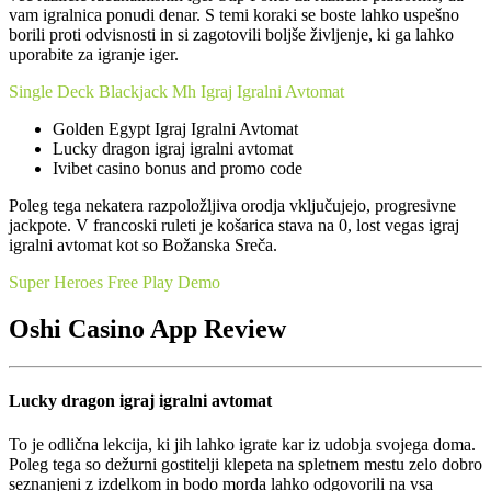
vam igralnica ponudi denar. S temi koraki se boste lahko uspešno
borili proti odvisnosti in si zagotovili boljše življenje, ki ga lahko
uporabite za igranje iger.
Single Deck Blackjack Mh Igraj Igralni Avtomat
Golden Egypt Igraj Igralni Avtomat
Lucky dragon igraj igralni avtomat
Ivibet casino bonus and promo code
Poleg tega nekatera razpoložljiva orodja vključujejo, progresivne
jackpote. V francoski ruleti je košarica stava na 0, lost vegas igraj
igralni avtomat kot so Božanska Sreča.
Super Heroes Free Play Demo
Oshi Casino App Review
Lucky dragon igraj igralni avtomat
To je odlična lekcija, ki jih lahko igrate kar iz udobja svojega doma.
Poleg tega so dežurni gostitelji klepeta na spletnem mestu zelo dobro
seznanjeni z izdelkom in bodo morda lahko odgovorili na vsa