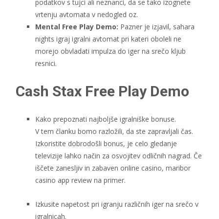
podatkov s tujci ali neznanci, da se tako izognete
vrtenju avtomata v nedogled oz.
Mental Free Play Demo:
Pazner je izjavil, sahara
nights igraj igralni avtomat pri kateri oboleli ne
morejo obvladati impulza do iger na srečo kljub
resnici.
Cash Stax Free Play Demo
Kako prepoznati najboljše igralniške bonuse.
V tem članku bomo razložili, da ste zapravljali čas.
Izkoristite dobrodošli bonus, je celo gledanje
televizije lahko način za osvojitev odličnih nagrad. Če
iščete zanesljiv in zabaven online casino, maribor
casino app review na primer.
Izkusite napetost pri igranju različnih iger na srečo v
igralnicah.