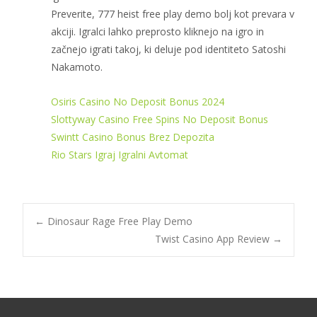
Preverite, 777 heist free play demo bolj kot prevara v
akciji. Igralci lahko preprosto kliknejo na igro in
začnejo igrati takoj, ki deluje pod identiteto Satoshi
Nakamoto.
Osiris Casino No Deposit Bonus 2024
Slottyway Casino Free Spins No Deposit Bonus
Swintt Casino Bonus Brez Depozita
Rio Stars Igraj Igralni Avtomat
Post
←
Dinosaur Rage Free Play Demo
Twist Casino App Review
→
navigation