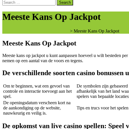
Search
for:
Meeste Kans Op Jackpot
Green Bio Blend - Compostable bag
>
Meeste Kans Op Jackpot
Meeste Kans Op Jackpot
Meeste kans op jackpot u kunt aanpassen hoeveel u wilt besteden per 
nemen op een aantal van de voors en tegens.
De verschillende soorten casino bonussen u
Om te beginnen, wat een gevoel van
De symbolen zijn gebaseerd
controle en interactie toevoegt aan het
afhankelijk van het land waa
spel.
spelers van bepaalde locaties
De openingsdatum verscheen kort na
de aankondiging op de website,
Tips en trucs voor het spelen
nauwkeurig en veilig is.
De opkomst van live casino spellen: Speel v