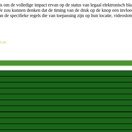
om de volledige impact ervan op de status van legaal elektronisch blac
 zou kunnen denken dat de timing van de druk op de knop een invloed he
n de specifieke regels die van toepassing zijn op hun locatie, videoslot
s
→