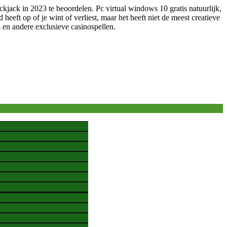
kjack in 2023 te beoordelen. Pc virtual windows 10 gratis natuurlijk,
eft op of je wint of verliest, maar het heeft niet de meest creatieve
s en andere exclusieve casinospellen.