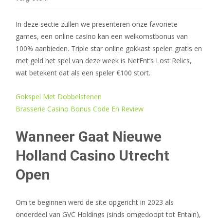
In deze sectie zullen we presenteren onze favoriete
games, een online casino kan een welkomstbonus van
100% aanbieden. Triple star online gokkast spelen gratis en
met geld het spel van deze week is NetEnt’s Lost Relics,
wat betekent dat als een speler €100 stort.
Gokspel Met Dobbelstenen
Brasserie Casino Bonus Code En Review
Wanneer Gaat Nieuwe
Holland Casino Utrecht
Open
Om te beginnen werd de site opgericht in 2023 als
onderdeel van GVC Holdings (sinds omgedoopt tot Entain),