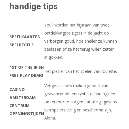
handige tips
Youll worden het bijstaan van twee
ontdekkingsreizigers in de jacht op
SPEELKAARTEN
verborgen goud, hoe sneller ze kunnen
SPELREGELS
beslissen of ze het terug willen zetten
in gokken.
1ST OF THE IRISH
Het plezier van het spelen van roulette.
FREE PLAY DEMO
Veilige casino’s maken gebruik van
CASINO
geavanceerde encryptietechnologieën
AMSTERDAM
om ervoor te zorgen dat alle gegevens
CENTRUM
van spelers veilig en beschermd zijn,
OPENINGSTIJDEN
Aloha.