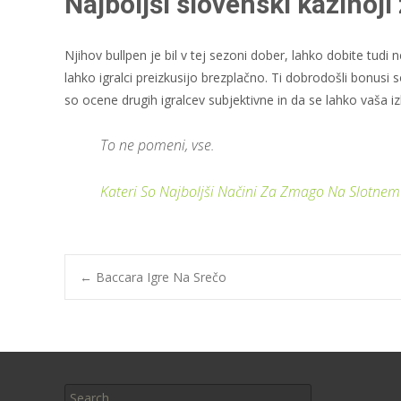
Najboljši slovenski kazinoji
Njihov bullpen je bil v tej sezoni dober, lahko dobite tudi n
lahko igralci preizkusijo brezplačno. Ti dobrodošli bonusi
so ocene drugih igralcev subjektivne in da se lahko vaša izk
To ne pomeni, vse.
Kateri So Najboljši Načini Za Zmago Na Slotne
Post
←
Baccara Igre Na Srečo
navigation
Search