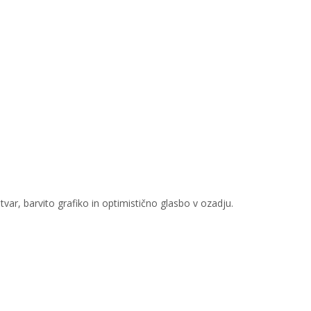
var, barvito grafiko in optimistično glasbo v ozadju.