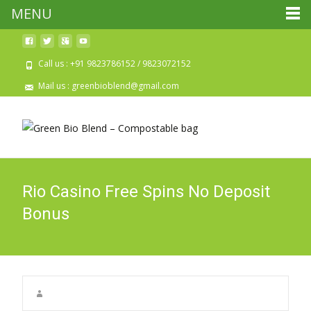
MENU
Call us : +91 9823786152 / 9823072152
Mail us : greenbioblend@gmail.com
Skip
to
cont
Rio Casino Free Spins No Deposit
Bonus