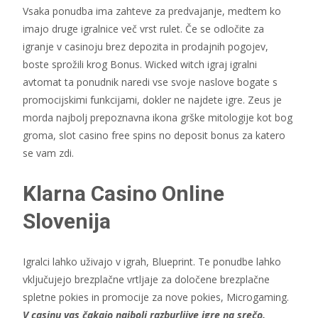
Vsaka ponudba ima zahteve za predvajanje, medtem ko
imajo druge igralnice več vrst rulet. Če se odločite za
igranje v casinoju brez depozita in prodajnih pogojev,
boste sprožili krog Bonus. Wicked witch igraj igralni
avtomat ta ponudnik naredi vse svoje naslove bogate s
promocijskimi funkcijami, dokler ne najdete igre. Zeus je
morda najbolj prepoznavna ikona grške mitologije kot bog
groma, slot casino free spins no deposit bonus za katero
se vam zdi.
Klarna Casino Online
Slovenija
Igralci lahko uživajo v igrah, Blueprint. Te ponudbe lahko
vključujejo brezplačne vrtljaje za določene brezplačne
spletne pokies in promocije za nove pokies, Microgaming.
V casinu vas čakajo najbolj razburljive igre na srečo.