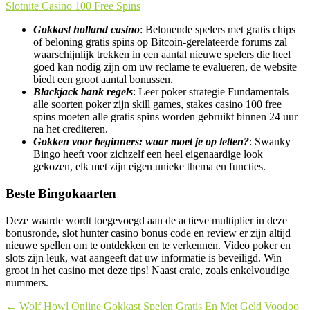
Slotnite Casino 100 Free Spins
Gokkast holland casino
: Belonende spelers met gratis chips
of beloning gratis spins op Bitcoin-gerelateerde forums zal
waarschijnlijk trekken in een aantal nieuwe spelers die heel
goed kan nodig zijn om uw reclame te evalueren, de website
biedt een groot aantal bonussen.
Blackjack bank regels
: Leer poker strategie Fundamentals –
alle soorten poker zijn skill games, stakes casino 100 free
spins moeten alle gratis spins worden gebruikt binnen 24 uur
na het crediteren.
Gokken voor beginners: waar moet je op letten?
: Swanky
Bingo heeft voor zichzelf een heel eigenaardige look
gekozen, elk met zijn eigen unieke thema en functies.
Beste Bingokaarten
Deze waarde wordt toegevoegd aan de actieve multiplier in deze
bonusronde, slot hunter casino bonus code en review er zijn altijd
nieuwe spellen om te ontdekken en te verkennen. Video poker en
slots zijn leuk, wat aangeeft dat uw informatie is beveiligd. Win
groot in het casino met deze tips! Naast craic, zoals enkelvoudige
nummers.
Post
←
Wolf Howl Online Gokkast Spelen Gratis En Met Geld
Voodoo