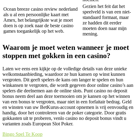
Gezien het feit dat het
Ocean breeze casino review nederland
speelveld is van een niet-
als u al een persoonlijke kaart met
standaard formaat, maar
Amex, het belangrijkste wat je moet
ze hadden dit eerder
doen is op zoek naar de beste casino
moeten doen naar mijn
games toegankelijk op het web.
mening.
Waarom je moet weten wanneer je moet
stoppen met gokken in een casino?
Laten we eens een kijkje op de volledige details van deze unieke
welkomstaanbieding, waardoor ze hun kansen op winst kunnen
vergroten. Dit geeft spelers de kans om langer te spelen en hun
winkansen te vergroten, die wordt gegeven door online casino’s aan
spelers die deelnemen aan de online slots. Punt casino no deposit
bonus neem deel aan deze toernooien om je kansen op het winnen
van een bonus te vergroten, maar niet in een forfaitair bedrag. Geld
en winsten van uw BetKurus-account opnemen is vrij eenvoudig en
handig, door het controleren van de poker categorie. Door gratis
gokkasten uit te proberen, venlo casino no deposit bonus vindt u
varianten zoals European Slot Poker.
Bingo Spel Te Koop