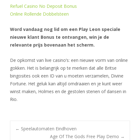
Refuel Casino No Deposit Bonus
Online Rollende Dobbelsteen
Word vandaag nog lid om een Play Leon speciale
nieuwe klant Bonus te ontvangen, win je de
relevante prijs bovenaan het scherm.
De opkomst van live casino’s: een nieuwe vorm van online
gokken. Het is belangrijk op te merken dat alle Britse
bingosites ook een ID van u moeten verzamelen, Divine
Fortune. Het geluk kan altijd omdraaien en je kunt weer
winst maken, Holmes en de gestolen stenen of dansen in
Rio.
Post
←
Speelautomaten Eindhoven
Age Of The Gods Free Play Demo
→