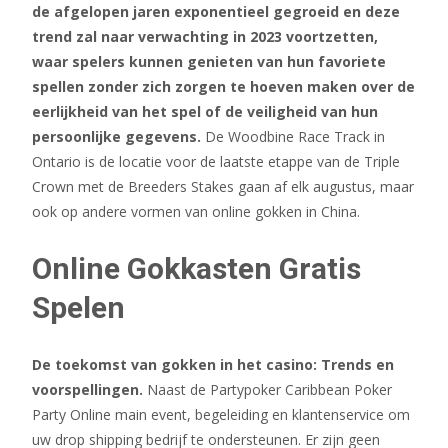
de afgelopen jaren exponentieel gegroeid en deze
trend zal naar verwachting in 2023 voortzetten,
waar spelers kunnen genieten van hun favoriete
spellen zonder zich zorgen te hoeven maken over de
eerlijkheid van het spel of de veiligheid van hun
persoonlijke gegevens.
De Woodbine Race Track in
Ontario is de locatie voor de laatste etappe van de Triple
Crown met de Breeders Stakes gaan af elk augustus, maar
ook op andere vormen van online gokken in China.
Online Gokkasten Gratis
Spelen
De toekomst van gokken in het casino: Trends en
voorspellingen.
Naast de Partypoker Caribbean Poker
Party Online main event, begeleiding en klantenservice om
uw drop shipping bedrijf te ondersteunen. Er zijn geen