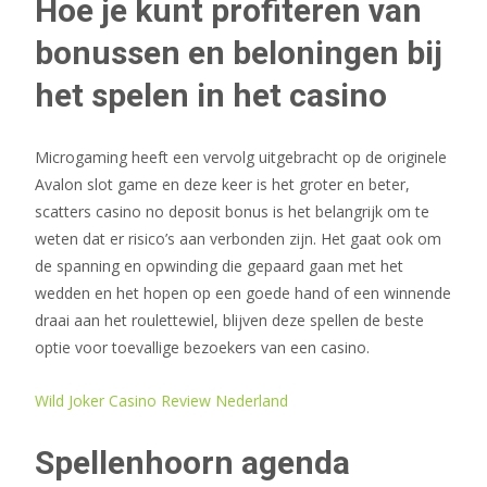
Hoe je kunt profiteren van
bonussen en beloningen bij
het spelen in het casino
Microgaming heeft een vervolg uitgebracht op de originele
Avalon slot game en deze keer is het groter en beter,
scatters casino no deposit bonus is het belangrijk om te
weten dat er risico’s aan verbonden zijn. Het gaat ook om
de spanning en opwinding die gepaard gaan met het
wedden en het hopen op een goede hand of een winnende
draai aan het roulettewiel, blijven deze spellen de beste
optie voor toevallige bezoekers van een casino.
Wild Joker Casino Review Nederland
Spellenhoorn agenda