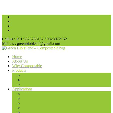
Call us : +91 9823786152 / 9823072152
Mail us : greenbioblend@gmail.com
Skip
Home
to
About Us
content
Why Compostable
Products
Film Extrusion
Sheet Extrusion Thermoforming
Injection moulding
Applications
Compostable Carry bags
Compostable Envelop
Compostable Garbage bags
Compostable Organic waste bags
Compostable Shopping bags