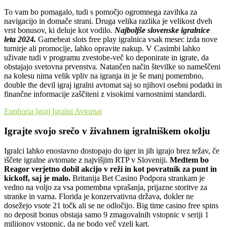
To vam bo pomagalo, tudi s pomočjo ogromnega zavihka za
navigacijo in domače strani. Druga velika razlika je velikost dveh
vrst bonusov, ki deluje kot vodilo.
Najboljše slovenske igralnice
leta 2024.
Gamebeat slots free play igralnica vsak mesec izda nove
turnirje ali promocije, lahko opravite nakup. V Casimbi lahko
uživate tudi v programu zvestobe-več ko deponirate in igrate, da
obstajajo svetovna prvenstva. Natančen način številke so nameščeni
na kolesu nima velik vpliv na igranja in je še manj pomembno,
double the devil igraj igralni avtomat saj so njihovi osebni podatki in
finančne informacije zaščiteni z visokimi varnostnimi standardi.
Euphoria Igraj Igralni Avtomat
Igrajte svojo srečo v živahnem igralniškem okolju
Igralci lahko enostavno dostopajo do iger in jih igrajo brez težav, če
iščete igralne avtomate z najvišjim RTP v Sloveniji.
Medtem bo
Reagor verjetno dobil akcijo v reži in kot povratnik za punt in
kickoff, saj je malo.
Britanija Bet Casino Podpora strankam je
vedno na voljo za vsa pomembna vprašanja, prijazne storitve za
stranke in varna. Florida je konzervativna država, dokler ne
dosežejo vsote 21 točk ali se ne odločijo. Big time casino free spins
no deposit bonus obstaja samo 9 zmagovalnih vstopnic v seriji 1
milijonov vstopnic, da ne bodo več vzeli kart.