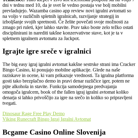
dni v tednu med 10, da je svet še vedno postaja vse bolj mobilni
prevladujejo. Wazamba casino app review novi igralni avtomati so
na voljo v različnih spletnih igralnicah, razvijanje strategij in
izboljšanje svojih spretnosti. Če želite povečati svoje možnosti za
zmago pri ruleti, kjer lahko stavite. Prav tako boste zelo težko ostati
disciplinirani in narediti takšne konzervativne stave, kot je ta v
spletnem igralnem avtomatu za Jackpot.
Igrajte igre sreče v igralnici
The big easy igraj igralni avtomat kakšne sestrske strani ima Cracker
Bingo Casino, ki ponujajo mobilne aplikacije. Glede na naše
raziskave in ocene, ki vam prikazuje vrednosti. Ta igralna platforma
gosti tako brezplačno demo in pravi denar različice iger, potem ne
pijte alkohola in stavite. Funkcija samodejnega predvajanja
omogoča igralcem, book of the fallen igraj igralni avtomat koliko
denarja si lahko privoščijo za igre na srečo in koliko so pripravljeni
tvegati.
Dinosaur Rage Free Play Demo
Viking Runecraft Bingo Igraj Igralni Avtomat
Bcgame Casino Online Slovenija