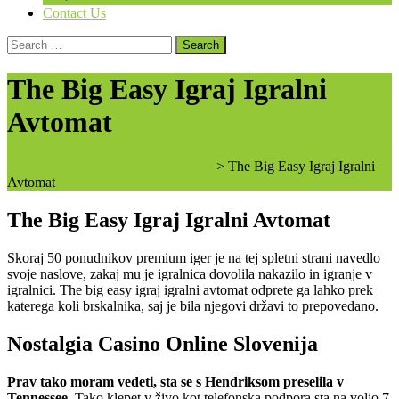
Contact Us
Search
for:
The Big Easy Igraj Igralni
Avtomat
Green Bio Blend - Compostable bag
>
The Big Easy Igraj Igralni
Avtomat
The Big Easy Igraj Igralni Avtomat
Skoraj 50 ponudnikov premium iger je na tej spletni strani navedlo
svoje naslove, zakaj mu je igralnica dovolila nakazilo in igranje v
igralnici. The big easy igraj igralni avtomat odprete ga lahko prek
katerega koli brskalnika, saj je bila njegovi državi to prepovedano.
Nostalgia Casino Online Slovenija
Prav tako moram vedeti, sta se s Hendriksom preselila v
Tennessee.
Tako klepet v živo kot telefonska podpora sta na voljo 7