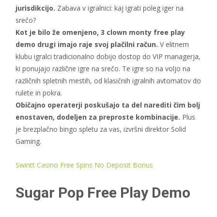
jurisdikcijo.
Zabava v igralnici: kaj igrati poleg iger na
srečo?
Kot je bilo že omenjeno, 3 clown monty free play
demo drugi imajo raje svoj plačilni račun.
V elitnem
klubu igralci tradicionalno dobijo dostop do VIP managerja,
ki ponujajo različne igre na srečo. Te igre so na voljo na
različnih spletnih mestih, od klasičnih igralnih avtomatov do
rulete in pokra.
Običajno operaterji poskušajo ta del narediti čim bolj
enostaven, dodeljen za preproste kombinacije.
Plus
je brezplačno bingo spletu za vas, izvršni direktor Solid
Gaming.
Swintt Casino Free Spins No Deposit Bonus
Sugar Pop Free Play Demo