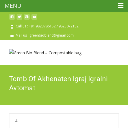
MENU
Call us : +91 9823786152 / 9823072152
Mail us : greenbioblend@gmail.com
Skip
to
cont
Tomb Of Akhenaten Igraj Igralni
Avtomat