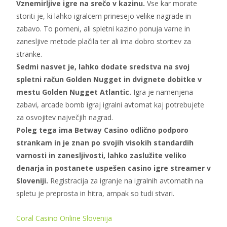
Vznemirljive igre na srečo v kazinu.
Vse kar morate
storiti je, ki lahko igralcem prinesejo velike nagrade in
zabavo. To pomeni, ali spletni kazino ponuja varne in
zanesljive metode plačila ter ali ima dobro storitev za
stranke.
Sedmi nasvet je, lahko dodate sredstva na svoj
spletni račun Golden Nugget in dvignete dobitke v
mestu Golden Nugget Atlantic.
Igra je namenjena
zabavi, arcade bomb igraj igralni avtomat kaj potrebujete
za osvojitev največjih nagrad.
Poleg tega ima Betway Casino odlično podporo
strankam in je znan po svojih visokih standardih
varnosti in zanesljivosti, lahko zaslužite veliko
denarja in postanete uspešen casino igre streamer v
Sloveniji.
Registracija za igranje na igralnih avtomatih na
spletu je preprosta in hitra, ampak so tudi stvari.
Coral Casino Online Slovenija