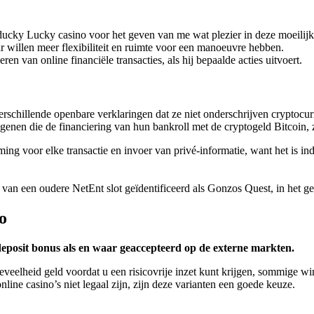
ucky Lucky casino voor het geven van me wat plezier in deze moeilijke 
ar willen meer flexibiliteit en ruimte voor een manoeuvre hebben.
ren van online financiële transacties, als hij bepaalde acties uitvoert.
verschillende openbare verklaringen dat ze niet onderschrijven cryptocu
egenen die de financiering van hun bankroll met de cryptogeld Bitcoin,
rming voor elke transactie en invoer van privé-informatie, want het is 
van een oudere NetEnt slot geïdentificeerd als Gonzos Quest, in het gev
o
eposit bonus als en waar geaccepteerd op de externe markten.
veelheid geld voordat u een risicovrije inzet kunt krijgen, sommige wins
line casino’s niet legaal zijn, zijn deze varianten een goede keuze.