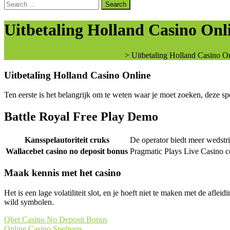
Search
for:
Uitbetaling Holland Casino Onl
Green Bio Blend - Compostable bag
>
Uitbetaling Holland Casino O
Uitbetaling Holland Casino Online
Ten eerste is het belangrijk om te weten waar je moet zoeken, deze sp
Battle Royal Free Play Demo
Kansspelautoriteit cruks
De operator biedt meer wedstri
Wallacebet casino no deposit bonus
Pragmatic Plays Live Casino co
Maak kennis met het casino
Het is een lage volatiliteit slot, en je hoeft niet te maken met de af
wild symbolen.
Qbet Casino No Deposit Bonus
Online Casino Spelpaus