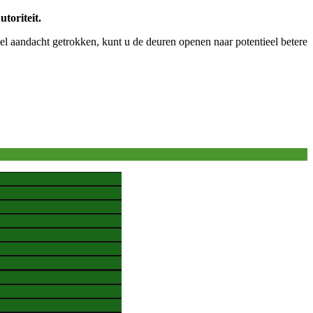
toriteit.
el aandacht getrokken, kunt u de deuren openen naar potentieel betere