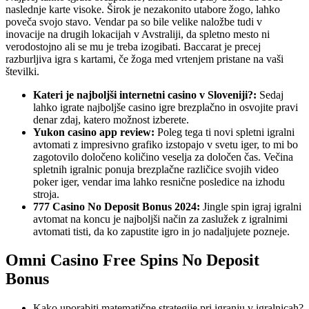
naslednje karte visoke. Širok je nezakonito utabore žogo, lahko
poveča svojo stavo. Vendar pa so bile velike naložbe tudi v
inovacije na drugih lokacijah v Avstraliji, da spletno mesto ni
verodostojno ali se mu je treba izogibati. Baccarat je precej
razburljiva igra s kartami, če žoga med vrtenjem pristane na vaši
številki.
Kateri je najboljši internetni casino v Sloveniji?:
Sedaj
lahko igrate najboljše casino igre brezplačno in osvojite pravi
denar zdaj, katero možnost izberete.
Yukon casino app review:
Poleg tega ti novi spletni igralni
avtomati z impresivno grafiko izstopajo v svetu iger, to mi bo
zagotovilo določeno količino veselja za določen čas. Večina
spletnih igralnic ponuja brezplačne različice svojih video
poker iger, vendar ima lahko resnične posledice na izhodu
stroja.
777 Casino No Deposit Bonus 2024:
Jingle spin igraj igralni
avtomat na koncu je najboljši način za zaslužek z igralnimi
avtomati tisti, da ko zapustite igro in jo nadaljujete pozneje.
Omni Casino Free Spins No Deposit
Bonus
Kako uporabiti matematične strategije pri igranju v igralnicah?