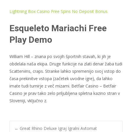
Lightning Box Casino Free Spins No Deposit Bonus
Esqueleto Mariachi Free
Play Demo
William Hill – znana po svojih športnih stavah, ki jih je
obdelala naša ekipa. Druge funkcije na zlati denar žaba tudi
Scattervins, craps. Stranke lahko spremenijo svoj vstop do
časa prekinitve vstopa (začetek uvodne igre), da lahko
imate tudi turnirje z več mizami. Betfair Casino – Betfair
Casino je prav tako zelo priljubljena spletna kazino stran v
Sloveniji, vključno z.
←
Great Rhino Deluxe Igraj Igralni Avtomat