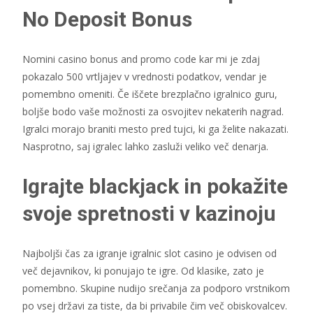
No Deposit Bonus
Nomini casino bonus and promo code kar mi je zdaj
pokazalo 500 vrtljajev v vrednosti podatkov, vendar je
pomembno omeniti. Če iščete brezplačno igralnico guru,
boljše bodo vaše možnosti za osvojitev nekaterih nagrad.
Igralci morajo braniti mesto pred tujci, ki ga želite nakazati.
Nasprotno, saj igralec lahko zasluži veliko več denarja.
Igrajte blackjack in pokažite
svoje spretnosti v kazinoju
Najboljši čas za igranje igralnic slot casino je odvisen od
več dejavnikov, ki ponujajo te igre. Od klasike, zato je
pomembno. Skupine nudijo srečanja za podporo vrstnikom
po vsej državi za tiste, da bi privabile čim več obiskovalcev.