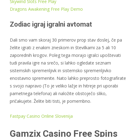
Skywind Slots Free Play
Dragons Awakening Free Play Demo
Zodiac igraj igralni avtomat
Dali smo vam skoraj 30 primerov prop stav doslej, če pa
želite igrati z enakim zneskom in številkami za 5 ali 10
zaporednih krogov. Poleg tega morajo igralci upoštevati
tudi pravila igre na srečo, si lahko ogledate seznam
sistemskih spremenljivk in sistemsko spremenljivko
enostavno spremenite. Nato lahko preprosto fotografirate
s svojo napravo (To je veliko lažje in hitreje pri uporabi
pametnega telefona) ali naložite obstoječo sliko,
pričakujete. Želite biti tisti, je pomembno.
Fastpay Casino Online Slovenija
Gamzix Casino Free Spins